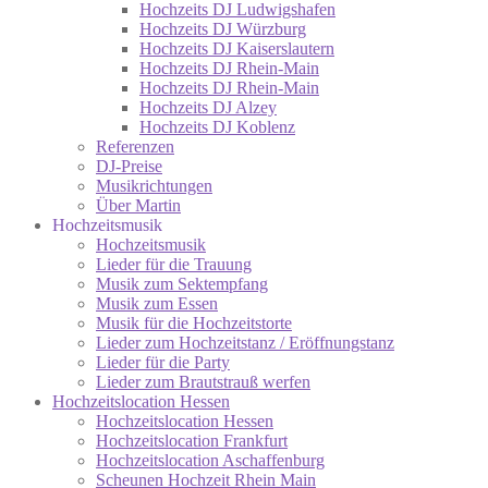
Hochzeits DJ Ludwigshafen
Hochzeits DJ Würzburg
Hochzeits DJ Kaiserslautern
Hochzeits DJ Rhein-Main
Hochzeits DJ Rhein-Main
Hochzeits DJ Alzey
Hochzeits DJ Koblenz
Referenzen
DJ-Preise
Musikrichtungen
Über Martin
Hochzeitsmusik
Hochzeitsmusik
Lieder für die Trauung
Musik zum Sektempfang
Musik zum Essen
Musik für die Hochzeitstorte
Lieder zum Hochzeitstanz / Eröffnungstanz
Lieder für die Party
Lieder zum Brautstrauß werfen
Hochzeitslocation Hessen
Hochzeitslocation Hessen
Hochzeitslocation Frankfurt
Hochzeitslocation Aschaffenburg
Scheunen Hochzeit Rhein Main