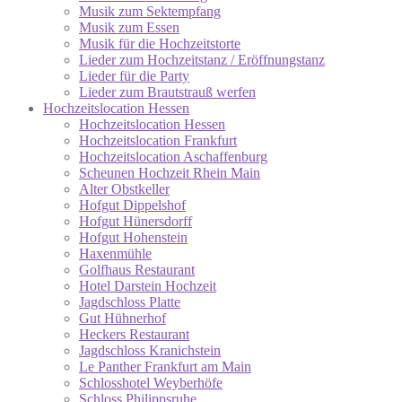
Musik zum Sektempfang
Musik zum Essen
Musik für die Hochzeitstorte
Lieder zum Hochzeitstanz / Eröffnungstanz
Lieder für die Party
Lieder zum Brautstrauß werfen
Hochzeitslocation Hessen
Hochzeitslocation Hessen
Hochzeitslocation Frankfurt
Hochzeitslocation Aschaffenburg
Scheunen Hochzeit Rhein Main
Alter Obstkeller
Hofgut Dippelshof
Hofgut Hünersdorff
Hofgut Hohenstein
Haxenmühle
Golfhaus Restaurant
Hotel Darstein Hochzeit
Jagdschloss Platte
Gut Hühnerhof
Heckers Restaurant
Jagdschloss Kranichstein
Le Panther Frankfurt am Main
Schlosshotel Weyberhöfe
Schloss Philippsruhe