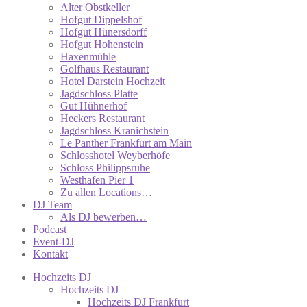
Alter Obstkeller
Hofgut Dippelshof
Hofgut Hünersdorff
Hofgut Hohenstein
Haxenmühle
Golfhaus Restaurant
Hotel Darstein Hochzeit
Jagdschloss Platte
Gut Hühnerhof
Heckers Restaurant
Jagdschloss Kranichstein
Le Panther Frankfurt am Main
Schlosshotel Weyberhöfe
Schloss Philippsruhe
Westhafen Pier 1
Zu allen Locations…
DJ Team
Als DJ bewerben…
Podcast
Event-DJ
Kontakt
Hochzeits DJ
Hochzeits DJ
Hochzeits DJ Frankfurt