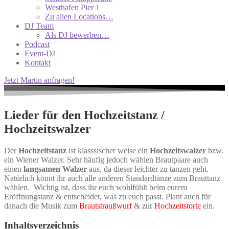
Westhafen Pier 1
Zu allen Locations…
DJ Team
Als DJ bewerben…
Podcast
Event-DJ
Kontakt
Jetzt Martin anfragen!
Lieder für den Hochzeitstanz /
Hochzeitswalzer
Der
Hochzeitstanz
ist klasssischer weise ein
Hochzeitswalzer
bzw.
ein Wiener Walzer. Sehr häufig jedoch wählen Brautpaare auch
einen
langsamen Walzer
aus, da dieser leichter zu tanzen geht.
Natürlich könnt ihr auch alle anderen Standardtänze zum Brauttanz
wählen. Wichtig ist, dass ihr euch wohlfühlt beim eurem
Eröffnungstanz & entscheidet, was zu euch passt. Plant auch für
danach die Musik zum
Brautstraußwurf
& zur
Hochzeitstorte
ein.
Inhaltsverzeichnis