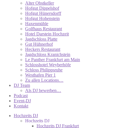
Alter Obstkeller
Hofgut Dippelshof
Hofgut Hünersdorff
Hofgut Hohenstein
Haxenmühle
Golfhaus Restaurant
Hotel Darstein Hochzeit
Jagdschloss Platte
Gut Hühnerhof
Heckers Restaurant
Jagdschloss Kranichstein
Le Panther Frankfurt am Main
Schlosshotel Weyberhöfe
Schloss Philippsruhe
Westhafen Pier 1
Zu allen Locations…
DJ Team
Als DJ bewerben…
Podcast
Event-DJ
Kontakt
Hochzeits DJ
Hochzeits DJ
Hochzeits DJ Frankfurt