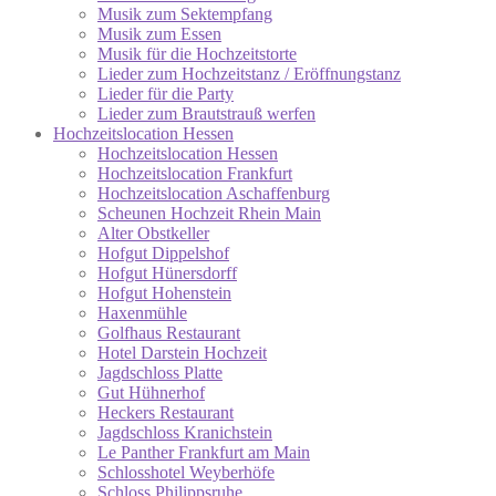
Musik zum Sektempfang
Musik zum Essen
Musik für die Hochzeitstorte
Lieder zum Hochzeitstanz / Eröffnungstanz
Lieder für die Party
Lieder zum Brautstrauß werfen
Hochzeitslocation Hessen
Hochzeitslocation Hessen
Hochzeitslocation Frankfurt
Hochzeitslocation Aschaffenburg
Scheunen Hochzeit Rhein Main
Alter Obstkeller
Hofgut Dippelshof
Hofgut Hünersdorff
Hofgut Hohenstein
Haxenmühle
Golfhaus Restaurant
Hotel Darstein Hochzeit
Jagdschloss Platte
Gut Hühnerhof
Heckers Restaurant
Jagdschloss Kranichstein
Le Panther Frankfurt am Main
Schlosshotel Weyberhöfe
Schloss Philippsruhe