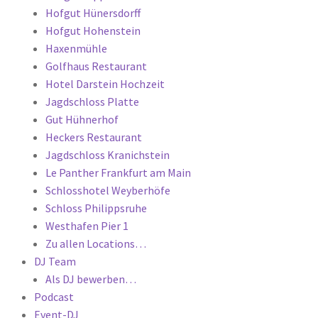
Hofgut Hünersdorff
Hofgut Hohenstein
Haxenmühle
Golfhaus Restaurant
Hotel Darstein Hochzeit
Jagdschloss Platte
Gut Hühnerhof
Heckers Restaurant
Jagdschloss Kranichstein
Le Panther Frankfurt am Main
Schlosshotel Weyberhöfe
Schloss Philippsruhe
Westhafen Pier 1
Zu allen Locations…
DJ Team
Als DJ bewerben…
Podcast
Event-DJ