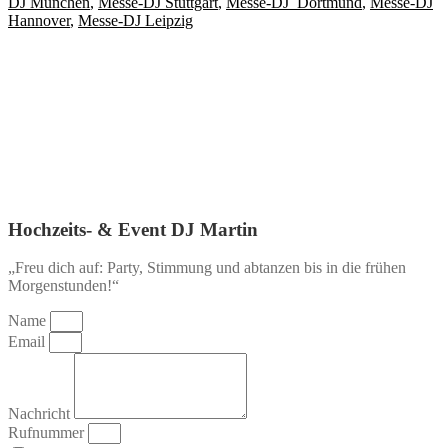
DJ München
,
Messe-DJ Stuttgart
,
Messe-DJ Dortmund
,
Messe-DJ
Hannover
,
Messe-DJ Leipzig
Hochzeits- & Event DJ Martin
„Freu dich auf: Party, Stimmung und abtanzen bis in die frühen
Morgenstunden!“
Name
Email
Nachricht
Rufnummer