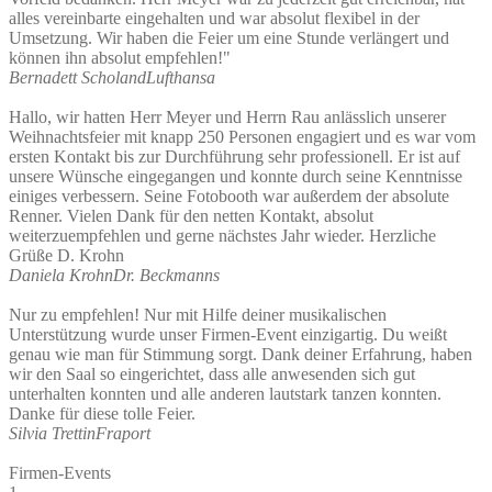
alles vereinbarte eingehalten und war absolut flexibel in der
Umsetzung. Wir haben die Feier um eine Stunde verlängert und
können ihn absolut empfehlen!" ​
Bernadett Scholand
Lufthansa
Hallo, wir hatten Herr Meyer und Herrn Rau anlässlich unserer
Weihnachtsfeier mit knapp 250 Personen engagiert und es war vom
ersten Kontakt bis zur Durchführung sehr professionell. Er ist auf
unsere Wünsche eingegangen und konnte durch seine Kenntnisse
einiges verbessern. Seine Fotobooth war außerdem der absolute
Renner. Vielen Dank für den netten Kontakt, absolut
weiterzuempfehlen und gerne nächstes Jahr wieder. Herzliche
Grüße D. Krohn
Daniela Krohn
Dr. Beckmanns
Nur zu empfehlen! Nur mit Hilfe deiner musikalischen
Unterstützung wurde unser Firmen-Event einzigartig. Du weißt
genau wie man für Stimmung sorgt. Dank deiner Erfahrung, haben
wir den Saal so eingerichtet, dass alle anwesenden sich gut
unterhalten konnten und alle anderen lautstark tanzen konnten.
Danke für diese tolle Feier.
Silvia Trettin
Fraport
Firmen-Events