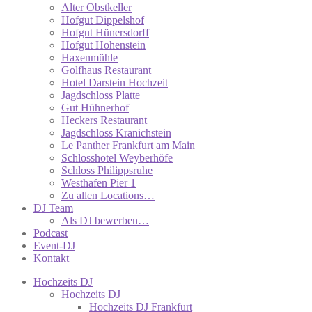
Alter Obstkeller
Hofgut Dippelshof
Hofgut Hünersdorff
Hofgut Hohenstein
Haxenmühle
Golfhaus Restaurant
Hotel Darstein Hochzeit
Jagdschloss Platte
Gut Hühnerhof
Heckers Restaurant
Jagdschloss Kranichstein
Le Panther Frankfurt am Main
Schlosshotel Weyberhöfe
Schloss Philippsruhe
Westhafen Pier 1
Zu allen Locations…
DJ Team
Als DJ bewerben…
Podcast
Event-DJ
Kontakt
Hochzeits DJ
Hochzeits DJ
Hochzeits DJ Frankfurt