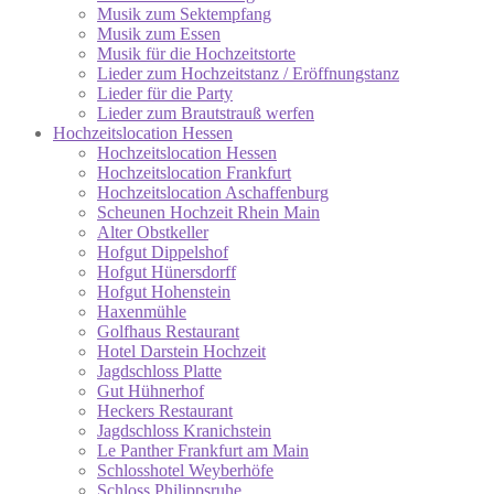
Musik zum Sektempfang
Musik zum Essen
Musik für die Hochzeitstorte
Lieder zum Hochzeitstanz / Eröffnungstanz
Lieder für die Party
Lieder zum Brautstrauß werfen
Hochzeitslocation Hessen
Hochzeitslocation Hessen
Hochzeitslocation Frankfurt
Hochzeitslocation Aschaffenburg
Scheunen Hochzeit Rhein Main
Alter Obstkeller
Hofgut Dippelshof
Hofgut Hünersdorff
Hofgut Hohenstein
Haxenmühle
Golfhaus Restaurant
Hotel Darstein Hochzeit
Jagdschloss Platte
Gut Hühnerhof
Heckers Restaurant
Jagdschloss Kranichstein
Le Panther Frankfurt am Main
Schlosshotel Weyberhöfe
Schloss Philippsruhe