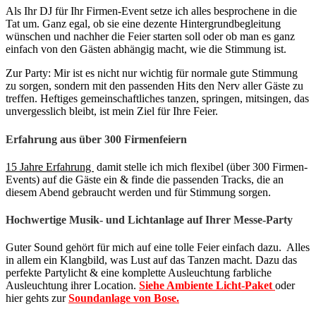
Als Ihr DJ für Ihr Firmen-Event setze ich alles besprochene in die
Tat um. Ganz egal, ob sie eine dezente Hintergrundbegleitung
wünschen und nachher die Feier starten soll oder ob man es ganz
einfach von den Gästen abhängig macht, wie die Stimmung ist.
Zur Party: Mir ist es nicht nur wichtig für normale gute Stimmung
zu sorgen, sondern mit den passenden Hits den Nerv aller Gäste zu
treffen. Heftiges gemeinschaftliches tanzen, springen, mitsingen, das
unvergesslich bleibt, ist mein Ziel für Ihre Feier.
Erfahrung aus über 300 Firmenfeiern
15 Jahre Erfahrung
damit stelle ich mich flexibel (über 300 Firmen-
Events) auf die Gäste ein & finde die passenden Tracks, die an
diesem Abend gebraucht werden und für Stimmung sorgen.
Hochwertige Musik- und Lichtanlage auf Ihrer Messe-Party
Guter Sound gehört für mich auf eine tolle Feier einfach dazu. Alles
in allem ein Klangbild, was Lust auf das Tanzen macht. Dazu das
perfekte Partylicht & eine komplette Ausleuchtung farbliche
Ausleuchtung ihrer Location.
Siehe Ambiente Licht-Paket
oder
hier gehts zur
Soundanlage von Bose.