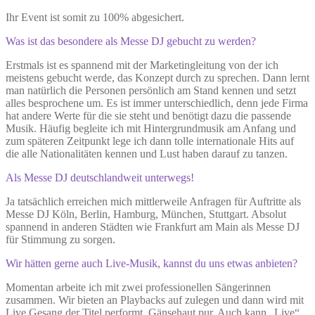
Ihr Event ist somit zu 100% abgesichert.
Was ist das besondere als Messe DJ gebucht zu werden?
Erstmals ist es spannend mit der Marketingleitung von der ich
meistens gebucht werde, das Konzept durch zu sprechen. Dann lernt
man natürlich die Personen persönlich am Stand kennen und setzt
alles besprochene um. Es ist immer unterschiedlich, denn jede Firma
hat andere Werte für die sie steht und benötigt dazu die passende
Musik. Häufig begleite ich mit Hintergrundmusik am Anfang und
zum späteren Zeitpunkt lege ich dann tolle internationale Hits auf
die alle Nationalitäten kennen und Lust haben darauf zu tanzen.
Als Messe DJ deutschlandweit unterwegs!
Ja tatsächlich erreichen mich mittlerweile Anfragen für Auftritte als
Messe DJ Köln, Berlin, Hamburg, München, Stuttgart. Absolut
spannend in anderen Städten wie Frankfurt am Main als Messe DJ
für Stimmung zu sorgen.
Wir hätten gerne auch Live-Musik, kannst du uns etwas anbieten?
Momentan arbeite ich mit zwei professionellen Sängerinnen
zusammen. Wir bieten an Playbacks auf zulegen und dann wird mit
Live Gesang der Titel performt. Gänsehaut pur. Auch kann „Live“