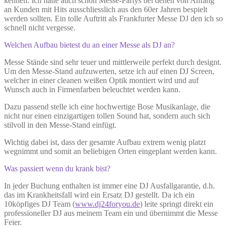
kennen. Ich hatte auch schon Messe-Partys bei denen von Anfang
an Kunden mit Hits ausschliesslich aus den 60er Jahren bespielt
werden sollten. Ein tolle Auftritt als Frankfurter Messe DJ den ich so
schnell nicht vergesse.
Welchen Aufbau bietest du an einer Messe als DJ an?
Messe Stände sind sehr teuer und mittlerweile perfekt durch designt.
Um den Messe-Stand aufzuwerten, setze ich auf einen DJ Screen,
welcher in einer cleanen weißen Optik montiert wird und auf
Wunsch auch in Firmenfarben beleuchtet werden kann.
Dazu passend stelle ich eine hochwertige Bose Musikanlage, die
nicht nur einen einzigartigen tollen Sound hat, sondern auch sich
stilvoll in den Messe-Stand einfügt.
Wichtig dabei ist, dass der gesamte Aufbau extrem wenig platzt
wegnimmt und somit an beliebigen Orten eingeplant werden kann.
Was passiert wenn du krank bist?
In jeder Buchung enthalten ist immer eine DJ Ausfallgarantie, d.h.
das im Krankheitsfall wird ein Ersatz DJ gestellt. Da ich ein
10köpfiges DJ Team (
www.dj24foryou.de
) leite springt direkt ein
professioneller DJ aus meinem Team ein und übernimmt die Messe
Feier.