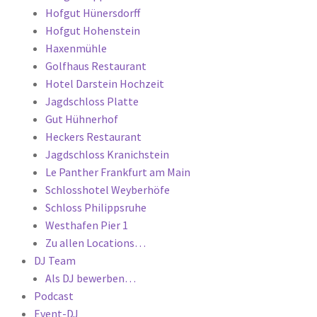
Hofgut Hünersdorff
Hofgut Hohenstein
Haxenmühle
Golfhaus Restaurant
Hotel Darstein Hochzeit
Jagdschloss Platte
Gut Hühnerhof
Heckers Restaurant
Jagdschloss Kranichstein
Le Panther Frankfurt am Main
Schlosshotel Weyberhöfe
Schloss Philippsruhe
Westhafen Pier 1
Zu allen Locations…
DJ Team
Als DJ bewerben…
Podcast
Event-DJ