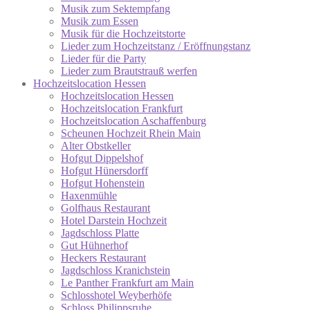
Musik zum Sektempfang
Musik zum Essen
Musik für die Hochzeitstorte
Lieder zum Hochzeitstanz / Eröffnungstanz
Lieder für die Party
Lieder zum Brautstrauß werfen
Hochzeitslocation Hessen
Hochzeitslocation Hessen
Hochzeitslocation Frankfurt
Hochzeitslocation Aschaffenburg
Scheunen Hochzeit Rhein Main
Alter Obstkeller
Hofgut Dippelshof
Hofgut Hünersdorff
Hofgut Hohenstein
Haxenmühle
Golfhaus Restaurant
Hotel Darstein Hochzeit
Jagdschloss Platte
Gut Hühnerhof
Heckers Restaurant
Jagdschloss Kranichstein
Le Panther Frankfurt am Main
Schlosshotel Weyberhöfe
Schloss Philippsruhe