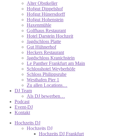
Alter Obstkeller
Hofgut Dippelshof
Hofgut Hünersdorff
Hofgut Hohenstein
Haxenmühle
Golfhaus Restaurant
Hotel Darstein Hochzeit
Jagdschloss Platte
Gut Hühnerhof
Heckers Restaurant
Jagdschloss Kranichstein
Le Panther Frankfurt am Main
Schlosshotel Weyberhöfe
Schloss Philippsruhe
Westhafen Pier 1
Zu allen Locations…
DJ Team
Als DJ bewerben…
Podcast
Event-DJ
Kontakt
Hochzeits DJ
Hochzeits DJ
Hochzeits DJ Frankfurt