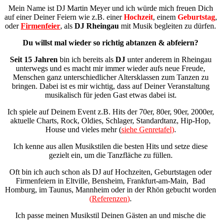
Mein Name ist DJ Martin Meyer und ich würde mich freuen Dich
auf einer Deiner Feiern wie z.B. einer
Hochzeit
, einem
Geburtstag
,
oder
Firmenfeier
,
als
DJ Rheingau
mit Musik begleiten zu dürfen.
Du willst mal wieder so richtig abtanzen & abfeiern?
Seit 15 Jahren
bin ich bereits als
DJ
unter anderem in Rheingau
unterwegs und es macht mir immer wieder aufs neue Freude,
Menschen ganz unterschiedlicher Altersklassen zum Tanzen zu
bringen.
Dabei ist es mir wichtig, dass auf Deiner Veranstaltung
musikalisch für jeden Gast etwas dabei ist.
Ich spiele auf Deinem Event z.B. Hits der 70er, 80er, 90er, 2000er,
aktuelle Charts, Rock, Oldies, Schlager, Standardtanz, Hip-Hop,
House und vieles mehr (
siehe Genretafel
)
.
Ich kenne aus allen Musikstilen die besten Hits und setze diese
gezielt ein, um die Tanzfläche zu füllen.
Oft bin ich auch schon als DJ auf Hochzeiten, Geburtstagen oder
Firmenfeiern in Eltville, Bensheim, Frankfurt-am-Main, Bad
Homburg, im Taunus, Mannheim oder in der Rhön gebucht worden
(
Referenzen
)
.
Ich passe meinen Musikstil Deinen Gästen an und mische die