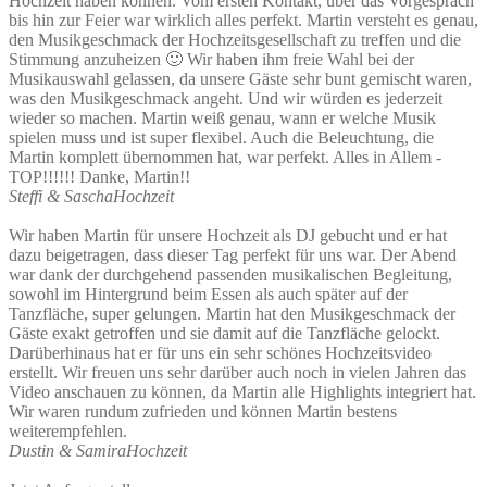
Hochzeit haben können. Vom ersten Kontakt, über das Vorgespräch
bis hin zur Feier war wirklich alles perfekt. Martin versteht es genau,
den Musikgeschmack der Hochzeitsgesellschaft zu treffen und die
Stimmung anzuheizen 🙂 Wir haben ihm freie Wahl bei der
Musikauswahl gelassen, da unsere Gäste sehr bunt gemischt waren,
was den Musikgeschmack angeht. Und wir würden es jederzeit
wieder so machen. Martin weiß genau, wann er welche Musik
spielen muss und ist super flexibel. Auch die Beleuchtung, die
Martin komplett übernommen hat, war perfekt. Alles in Allem -
TOP!!!!!! Danke, Martin!!
Steffi & Sascha
Hochzeit
Wir haben Martin für unsere Hochzeit als DJ gebucht und er hat
dazu beigetragen, dass dieser Tag perfekt für uns war. Der Abend
war dank der durchgehend passenden musikalischen Begleitung,
sowohl im Hintergrund beim Essen als auch später auf der
Tanzfläche, super gelungen. Martin hat den Musikgeschmack der
Gäste exakt getroffen und sie damit auf die Tanzfläche gelockt.
Darüberhinaus hat er für uns ein sehr schönes Hochzeitsvideo
erstellt. Wir freuen uns sehr darüber auch noch in vielen Jahren das
Video anschauen zu können, da Martin alle Highlights integriert hat.
Wir waren rundum zufrieden und können Martin bestens
weiterempfehlen.
Dustin & Samira
Hochzeit